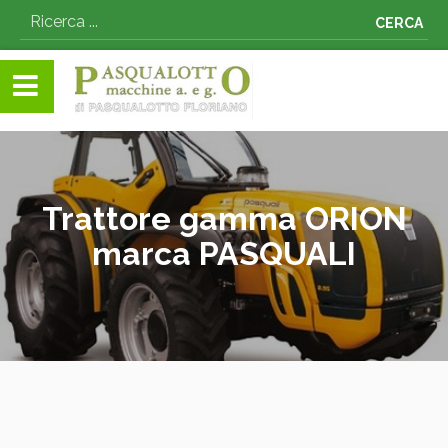
CERCA
Trattore gamma ORION
marca PASQUALI