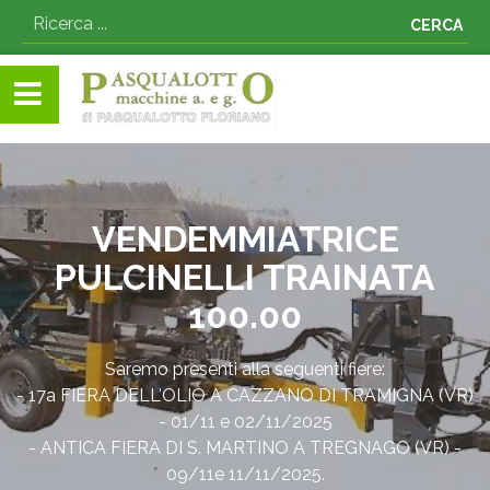
CERCA
VENDEMMIATRICE
PULCINELLI TRAINATA
100.00
Saremo presenti alla seguenti fiere:
- 17a FIERA DELL'OLIO A CAZZANO DI TRAMIGNA (VR)
- 01/11 e 02/11/2025
- ANTICA FIERA DI S. MARTINO A TREGNAGO (VR) -
09/11e 11/11/2025.