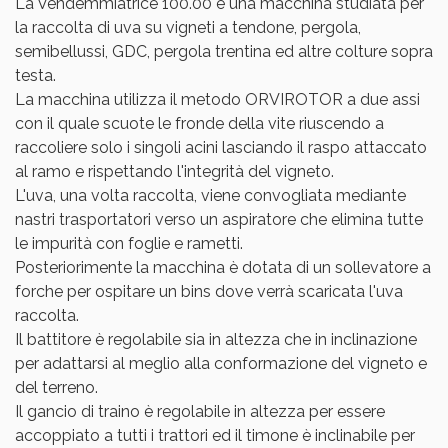
La Vendemmiatrice 100.00 è una macchina studiata per
la raccolta di uva su vigneti a tendone, pergola,
semibellussi, GDC, pergola trentina ed altre colture sopra
testa.
La macchina utilizza il metodo ORVIROTOR a due assi
con il quale scuote le fronde della vite riuscendo a
raccoliere solo i singoli acini lasciando il raspo attaccato
al ramo e rispettando l'integrità del vigneto.
L'uva, una volta raccolta, viene convogliata mediante
nastri trasportatori verso un aspiratore che elimina tutte
le impurità con foglie e rametti.
Posteriorimente la macchina è dotata di un sollevatore a
forche per ospitare un bins dove verrà scaricata l'uva
raccolta.
Il battitore è regolabile sia in altezza che in inclinazione
per adattarsi al meglio alla conformazione del vigneto e
del terreno.
Il gancio di traino è regolabile in altezza per essere
accoppiato a tutti i trattori ed il timone è inclinabile per