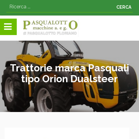
CERCA
Trattorie marca Pasquali
tipo Orion Dualsteer