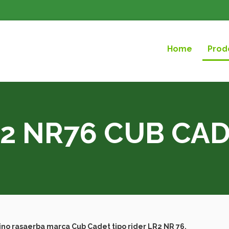
Home
Prod
2 NR76 CUB CA
ino rasaerba marca Cub Cadet tipo rider LR2 NR 76,