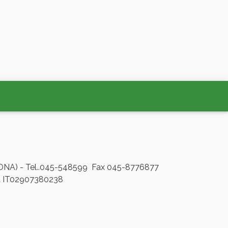
VERONA) - Tel..045-548599 Fax 045-8776877
a IT02907380238