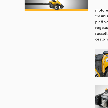
motore 
trasmi
piatto 
regolaz
raccolt
cesto r